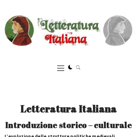
Skip
to
content
Primary
Menu
Letteratura Italiana
Introduzione storico – culturale
L’evoluzione delle strutture politiche medievali.