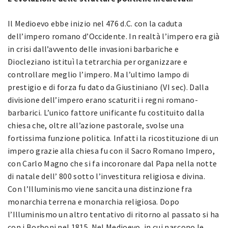
Il Medioevo ebbe inizio nel 476 d.C. con la caduta
dell’impero romano d’Occidente. In realtà l’impero era già
in crisi dall’avvento delle invasioni barbariche e
Diocleziano istituì la tetrarchia per organizzare e
controllare meglio l’impero. Ma l’ultimo lampo di
prestigio e di forza fu dato da Giustiniano (VI sec). Dalla
divisione dell’impero erano scaturiti i regni romano-
barbarici. L’unico fattore unificante fu costituito dalla
chiesa che, oltre all’azione pastorale, svolse una
fortissima funzione politica. Infatti la ricostituzione di un
impero grazie alla chiesa fu con il Sacro Romano Impero,
con Carlo Magno che si fa incoronare dal Papa nella notte
di natale dell’ 800 sotto l’investitura religiosa e divina.
Con l’Illuminismo viene sancita una distinzione fra
monarchia terrena e monarchia religiosa. Dopo
l’Illuminismo un altro tentativo di ritorno al passato si ha
con i Borboni nel 1815. Nel Medioevo, in cui nascono le