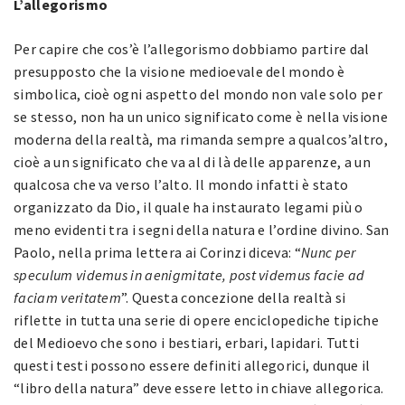
L’allegorismo
Per capire che cos’è l’allegorismo dobbiamo partire dal
presupposto che la visione medioevale del mondo è
simbolica, cioè ogni aspetto del mondo non vale solo per
se stesso, non ha un unico significato come è nella visione
moderna della realtà, ma rimanda sempre a qualcos’altro,
cioè a un significato che va al di là delle apparenze, a un
qualcosa che va verso l’alto. Il mondo infatti è stato
organizzato da Dio, il quale ha instaurato legami più o
meno evidenti tra i segni della natura e l’ordine divino. San
Paolo, nella prima lettera ai Corinzi diceva: “
Nunc per
speculum videmus in aenigmitate, post videmus facie ad
faciam veritatem
”. Questa concezione della realtà si
riflette in tutta una serie di opere enciclopediche tipiche
del Medioevo che sono i bestiari, erbari, lapidari. Tutti
questi testi possono essere definiti allegorici, dunque il
“libro della natura” deve essere letto in chiave allegorica.