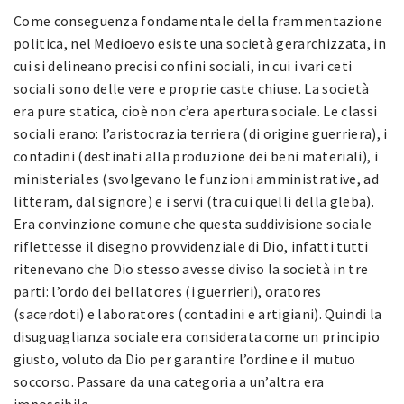
Come conseguenza fondamentale della frammentazione
politica, nel Medioevo esiste una società gerarchizzata, in
cui si delineano precisi confini sociali, in cui i vari ceti
sociali sono delle vere e proprie caste chiuse. La società
era pure statica, cioè non c’era apertura sociale. Le classi
sociali erano: l’aristocrazia terriera (di origine guerriera), i
contadini (destinati alla produzione dei beni materiali), i
ministeriales (svolgevano le funzioni amministrative, ad
litteram, dal signore) e i servi (tra cui quelli della gleba).
Era convinzione comune che questa suddivisione sociale
riflettesse il disegno provvidenziale di Dio, infatti tutti
ritenevano che Dio stesso avesse diviso la società in tre
parti: l’ordo dei bellatores (i guerrieri), oratores
(sacerdoti) e laboratores (contadini e artigiani). Quindi la
disuguaglianza sociale era considerata come un principio
giusto, voluto da Dio per garantire l’ordine e il mutuo
soccorso. Passare da una categoria a un’altra era
impossibile.