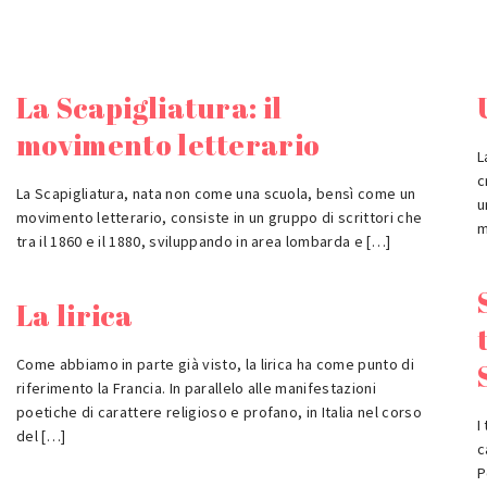
La Scapigliatura: il
movimento letterario
L
c
La Scapigliatura, nata non come una scuola, bensì come un
u
movimento letterario, consiste in un gruppo di scrittori che
m
tra il 1860 e il 1880, sviluppando in area lombarda e […]
La lirica
Come abbiamo in parte già visto, la lirica ha come punto di
riferimento la Francia. In parallelo alle manifestazioni
poetiche di carattere religioso e profano, in Italia nel corso
I
del […]
c
P