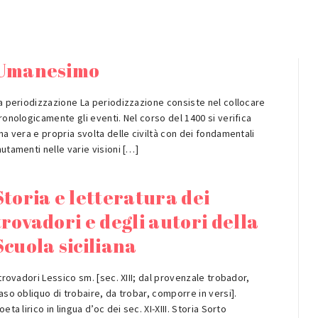
Umanesimo
a periodizzazione La periodizzazione consiste nel collocare
ronologicamente gli eventi. Nel corso del 1400 si verifica
na vera e propria svolta delle civiltà con dei fondamentali
utamenti nelle varie visioni […]
Storia e letteratura dei
trovadori e degli autori della
Scuola siciliana
 trovadori Lessico sm. [sec. XIII; dal provenzale trobador,
aso obliquo di trobaire, da trobar, comporre in versi].
oeta lirico in lingua d’oc dei sec. XI-XIII. Storia Sorto