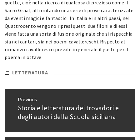
quette, cioè nella ricerca di qualcosa di prezioso come il
Sacro Graal, affrontando una serie di prove caratterizzate
da eventi magici e fantastici. In Italia e in altri paesi, nel
Quattrocento vengono ripresi questi due filoni e di essi
viene fatta una sorta di fusione originale che si rispecchia
sia nei cantari, sia nei poemi cavallereschi. Rispetto al
romanzo cavalleresco prevale in generale il gusto per il
poema in ottave
LETTERATURA
Navigazione
Previous
articoli
Storia e letteratura dei trovadori e
Previous
post:
degli autori della Scuola siciliana