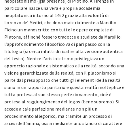
neoplatonismo (già presente) di Plotino. A Firenze in
particolare nasce una vera e propria accademia
neoplatonica intorno al 1462 grazie alla volontà di
Lorenzo de’ Medici, che dona materialmente a Marsilio
Ficino un manoscritto con tutte le opere complete di
Platone, affinché fossero tradotte e studiate da Marsilio:
l’approfondimento filosofico va di pari passo con la
filologia (si cerca infatti di risalire alla versione autentica
del testo). Mentre l’aristotelismo privilegiava un
approccio razionale e sistematico alla realtà, secondo una
visione gerarchizzata della realtà, con il platonismo si
parte dal presupposto che tutti gli elementi della realtà
siano in un rapporto paritario e questa realtà molteplice è
tutta protesa al suo stesso perfezionamento, cioè è
protesa al raggiungimento del logos (bene supremo). Si
accede a tale perfezione mediante non più un
procedimento allegorico, ma tramite un processo di
ascesi dell’anima, ossia mediante uno slancio di carattere