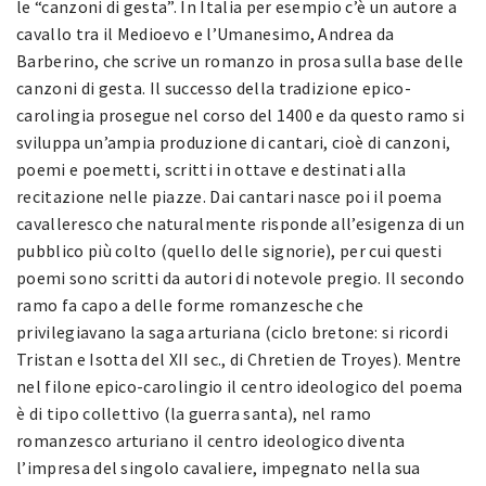
le “canzoni di gesta”. In Italia per esempio c’è un autore a
cavallo tra il Medioevo e l’Umanesimo, Andrea da
Barberino, che scrive un romanzo in prosa sulla base delle
canzoni di gesta. Il successo della tradizione epico-
carolingia prosegue nel corso del 1400 e da questo ramo si
sviluppa un’ampia produzione di cantari, cioè di canzoni,
poemi e poemetti, scritti in ottave e destinati alla
recitazione nelle piazze. Dai cantari nasce poi il poema
cavalleresco che naturalmente risponde all’esigenza di un
pubblico più colto (quello delle signorie), per cui questi
poemi sono scritti da autori di notevole pregio. Il secondo
ramo fa capo a delle forme romanzesche che
privilegiavano la saga arturiana (ciclo bretone: si ricordi
Tristan e Isotta del XII sec., di Chretien de Troyes). Mentre
nel filone epico-carolingio il centro ideologico del poema
è di tipo collettivo (la guerra santa), nel ramo
romanzesco arturiano il centro ideologico diventa
l’impresa del singolo cavaliere, impegnato nella sua