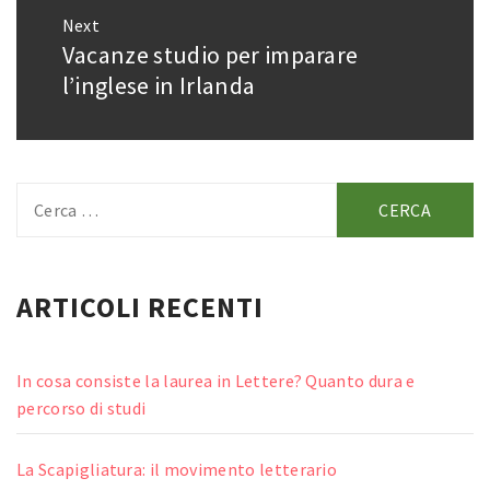
Next
Vacanze studio per imparare
Next
post:
l’inglese in Irlanda
Ricerca
per:
ARTICOLI RECENTI
In cosa consiste la laurea in Lettere? Quanto dura e
percorso di studi
La Scapigliatura: il movimento letterario