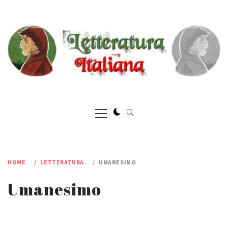
Skip
to
content
Primary
Menu
HOME
LETTERATURA
UMANESIMO
Umanesimo