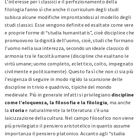
L’interesse per i classici e il perfezionamento della
filologia fanno sì che anche il curriculum degli studi
subisca alcune modifiche improntandosi al modello degli
studi classici. Esse vengono definite ed esaltate come vere
e proprie forme di “studia humanitatis”, cioè discipline che
promuovono la dignità dell’uomo, cioè, studi che formano
l’uomo nella sua interezza, secondo un ideale classico di
armonia tra le facoltà umane (discipline che esaltano le
virtù umane; uomo completo, eclettico, colto, impegnato
civilmente e politicamente). Questo fa sì che non ci sia più
l’esigenza di seguire in modo rigido la scansione delle
discipline in trivio e quadrivio, tipiche del mondo
medievale. Più in generale infatti si privilegiano
discipline
come l’eloquenza, la filosofia e la filologia
, ma anche
la
storia
e naturalmente la letteratura: c’è una
laicizzazione della cultura. Nel campo filosofico non viene
più privilegiato il pensiero aristotelico in quanto assume
importanza il pensiero platonico. Accanto agli “studia