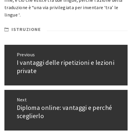
traduzione è “una via privilegiata per inventare ‘tra’ le
lingue ‘.
ISTRUZIONE
Navigazione
Previous
articoli
I vantaggi delle ripetizioni e lezioni
Previous
post:
private
Next
Diploma online: vantaggi e perché
Next
post:
sceglierlo