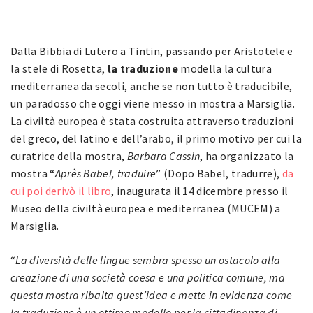
Dalla Bibbia di Lutero a Tintin, passando per Aristotele e
la stele di Rosetta,
la traduzione
modella la cultura
mediterranea da secoli, anche se non tutto è traducibile,
un paradosso che oggi viene messo in mostra a Marsiglia.
La civiltà europea è stata costruita attraverso traduzioni
del greco, del latino e dell’arabo, il primo motivo per cui la
curatrice della mostra,
Barbara Cassin
, ha organizzato la
mostra “
Après Babel, traduire
” (Dopo Babel, tradurre),
da
cui poi derivò il libro
, inaugurata il 14 dicembre presso il
Museo della civiltà europea e mediterranea (MUCEM) a
Marsiglia.
“
La diversità delle lingue sembra spesso un ostacolo alla
creazione di una società coesa e una politica comune, ma
questa mostra ribalta quest’idea e mette in evidenza come
la traduzione è un ottimo modello per la cittadinanza di