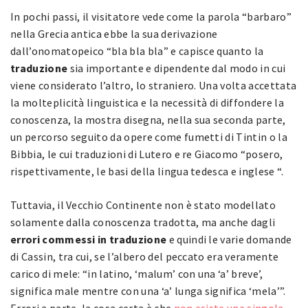
In pochi passi, il visitatore vede come la parola “barbaro”
nella Grecia antica ebbe la sua derivazione
dall’onomatopeico “bla bla bla” e capisce quanto la
traduzione
sia importante e dipendente dal modo in cui
viene considerato l’altro, lo straniero. Una volta accettata
la molteplicità linguistica e la necessità di diffondere la
conoscenza, la mostra disegna, nella sua seconda parte,
un percorso seguito da opere come fumetti di Tintin o la
Bibbia, le cui traduzioni di Lutero e re Giacomo “posero,
rispettivamente, le basi della lingua tedesca e inglese “.
Tuttavia, il Vecchio Continente non è stato modellato
solamente dalla conoscenza tradotta, ma anche dagli
errori commessi in traduzione
e quindi le varie domande
di Cassin, tra cui, se l’albero del peccato era veramente
carico di mele: “in latino, ‘malum’ con una ‘a’ breve’,
significa male mentre con una ‘a’ lunga significa ‘mela’”.
Errori a parte, la cosa certa è che
non esiste una singola